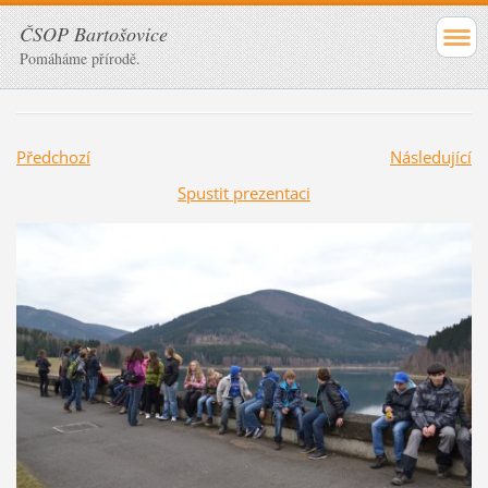
ČSOP Bartošovice
Pomáháme přírodě.
Předchozí
Následující
Spustit prezentaci