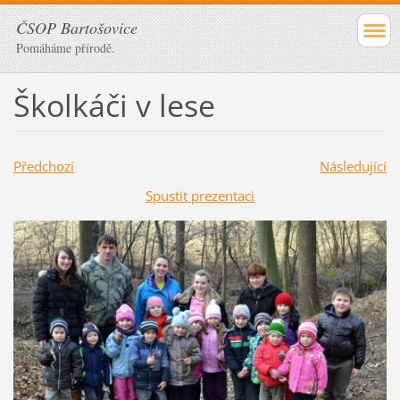
ČSOP Bartošovice
Pomáháme přírodě.
Školkáči v lese
Předchozí
Následující
Spustit prezentaci