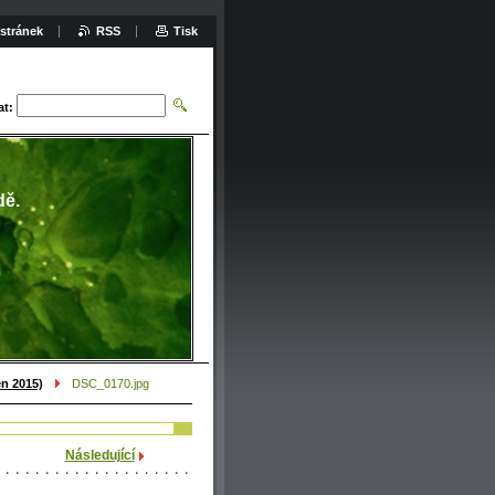
stránek
RSS
Tisk
at:
dě.
en 2015)
DSC_0170.jpg
Následující