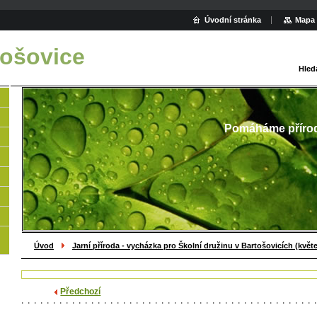
Úvodní stránka
Mapa 
ošovice
Hled
Pomáháme příro
Úvod
Jarní příroda - vycházka pro Školní družinu v Bartošovicích (květ
Předchozí