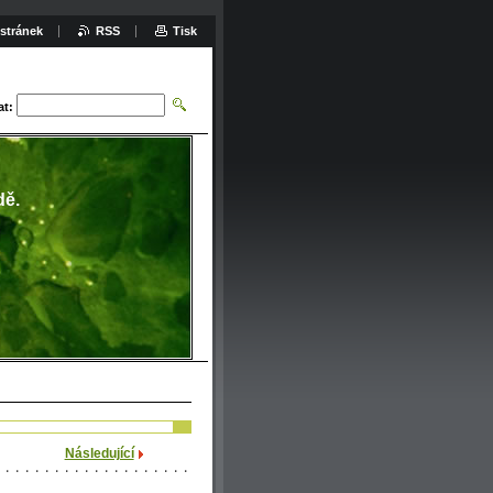
stránek
RSS
Tisk
at:
dě.
Následující