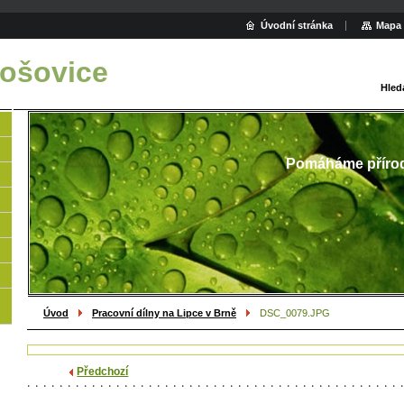
Úvodní stránka
Mapa 
ošovice
Hled
Pomáháme příro
Úvod
Pracovní dílny na Lipce v Brně
DSC_0079.JPG
Předchozí