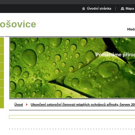
Úvodní stránka
Mapa 
ošovice
Hled
Pomáháme příro
Úvod
Ukončení celoroční činnosti mladých ochránců přírody, červen 2