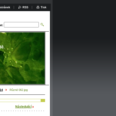
stránek
RSS
Tisk
at:
dě.
014
Různé 062.jpg
Následující